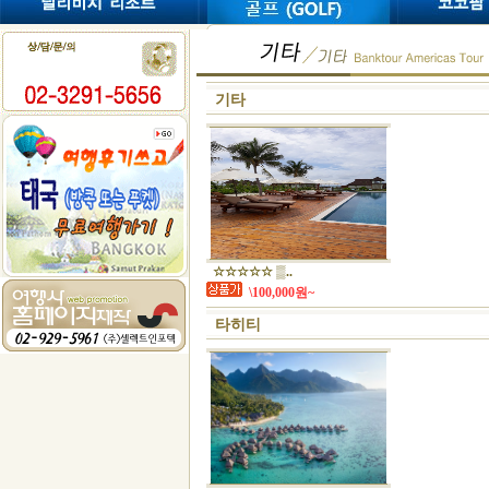
기타
☆☆☆☆☆ ▒..
\100,000원~
타히티